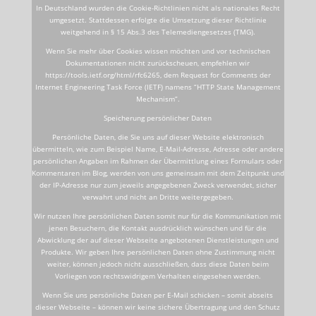
In Deutschland wurden die Cookie-Richtlinien nicht als nationales Recht
umgesetzt. Stattdessen erfolgte die Umsetzung dieser Richtlinie
weitgehend in § 15 Abs.3 des Telemediengesetzes (TMG).
Wenn Sie mehr über Cookies wissen möchten und vor technischen
Dokumentationen nicht zurückscheuen, empfehlen wir
https://tools.ietf.org/html/rfc6265, dem Request for Comments der
Internet Engineering Task Force (IETF) namens “HTTP State Management
Mechanism”.
Speicherung persönlicher Daten
Persönliche Daten, die Sie uns auf dieser Website elektronisch
übermitteln, wie zum Beispiel Name, E-Mail-Adresse, Adresse oder andere
persönlichen Angaben im Rahmen der Übermittlung eines Formulars oder
Kommentaren im Blog, werden von uns gemeinsam mit dem Zeitpunkt und
der IP-Adresse nur zum jeweils angegebenen Zweck verwendet, sicher
verwahrt und nicht an Dritte weitergegeben.
Wir nutzen Ihre persönlichen Daten somit nur für die Kommunikation mit
jenen Besuchern, die Kontakt ausdrücklich wünschen und für die
Abwicklung der auf dieser Webseite angebotenen Dienstleistungen und
Produkte. Wir geben Ihre persönlichen Daten ohne Zustimmung nicht
weiter, können jedoch nicht ausschließen, dass diese Daten beim
Vorliegen von rechtswidrigem Verhalten eingesehen werden.
Wenn Sie uns persönliche Daten per E-Mail schicken – somit abseits
dieser Webseite – können wir keine sichere Übertragung und den Schutz