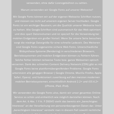
verwenden, ohne dafür Lizenzgebühren zu zahlen.
Warum verwenden wir Google Fonts auf unserer Webseite?
Mit Google Fonts können wir auf der eigenen Webseite Schriften nutzen,
und müssen sie nicht auf unserem eigenen Server hochladen. Google
Fonts ist ein wichtiger Baustein, um die Qualität unserer Webseite hoch
zu halten. Alle Google-Schriften sind automatisch für das Web optimiert
und dies spart Datenvolumen und ist speziell für die Verwendung bei
mobilen Endgeräten ein großer Vorteil. Wenn Sie unsere Seite besuchen,
sorgt die niedrige Dateigröße für eine schnelle Ladezeit. Des Weiteren
sind Google Fonts sogenannte sichere Web Fonts. Unterschiedliche
Bildsynthese-Systeme (Rendering) in verschiedenen Browsern,
Betriebssystemen und mobilen Endgeräten können zu Fehlern führen.
Solche Fehler können teilweise Texte bzw. ganze Webseiten optisch
verzerren. Dank des schnellen Content Delivery Network (CDN) gibt es mit
Google Fonts keine plattformübergreifenden Probleme. Google Fonts
unterstützt alle gängigen Browser ( Google Chrome, Mozilla Firefox, Apple
Safari, Opera) und funktioniert zuverlässig auf den meisten modernen
mobilen Betriebssystemen, einschließlich Android 2.2+ und iOS 4.2+
(iPhone, iPad, iPod).
Wir verwenden die Google Fonts also, damit wir unser gesamtes Online-
Service so schön und einheitlich wie möglich darstellen können. Nach
dem Art. 6 Abs. 1 f lit. F DSGVO stellt das bereits ein „berechtigtes
Interesse“ an der Verarbeitung von personenbezogenen Daten dar. Unter
„berechtigtem Interesse“ versteht man in diesem Fall sowohl rechtliche