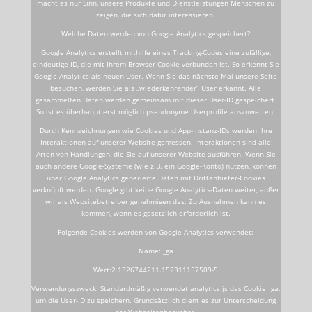
macht es nur Sinn, unsere Produkte und Dienstleistungen Menschen zu
zeigen, die sich dafür interessieren.
Welche Daten werden von Google Analytics gespeichert?
Google Analytics erstellt mithilfe eines Tracking-Codes eine zufällige,
eindeutige ID, die mit Ihrem Browser-Cookie verbunden ist. So erkennt Sie
Google Analytics als neuen User. Wenn Sie das nächste Mal unsere Seite
besuchen, werden Sie als „wiederkehrender“ User erkannt. Alle
gesammelten Daten werden gemeinsam mit dieser User-ID gespeichert.
So ist es überhaupt erst möglich pseudonyme Userprofile auszuwerten.
Durch Kennzeichnungen wie Cookies und App-Instanz-IDs werden Ihre
Interaktionen auf unserer Website gemessen. Interaktionen sind alle
Arten von Handlungen, die Sie auf unserer Website ausführen. Wenn Sie
auch andere Google-Systeme (wie z.B. ein Google-Konto) nützen, können
über Google Analytics generierte Daten mit Drittanbieter-Cookies
verknüpft werden. Google gibt keine Google Analytics-Daten weiter, außer
wir als Websitebetreiber genehmigen das. Zu Ausnahmen kann es
kommen, wenn es gesetzlich erforderlich ist.
Folgende Cookies werden von Google Analytics verwendet:
Name: _ga
Wert:2.1326744211.152311157509-5
Verwendungszweck: Standardmäßig verwendet analytics.js das Cookie _ga,
um die User-ID zu speichern. Grundsätzlich dient es zur Unterscheidung