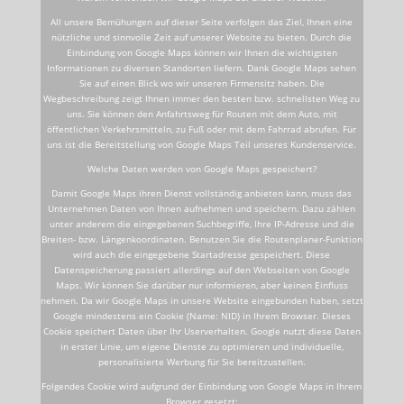
All unsere Bemühungen auf dieser Seite verfolgen das Ziel, Ihnen eine
nützliche und sinnvolle Zeit auf unserer Website zu bieten. Durch die
Einbindung von Google Maps können wir Ihnen die wichtigsten
Informationen zu diversen Standorten liefern. Dank Google Maps sehen
Sie auf einen Blick wo wir unseren Firmensitz haben. Die
Wegbeschreibung zeigt Ihnen immer den besten bzw. schnellsten Weg zu
uns. Sie können den Anfahrtsweg für Routen mit dem Auto, mit
öffentlichen Verkehrsmitteln, zu Fuß oder mit dem Fahrrad abrufen. Für
uns ist die Bereitstellung von Google Maps Teil unseres Kundenservice.
Welche Daten werden von Google Maps gespeichert?
Damit Google Maps ihren Dienst vollständig anbieten kann, muss das
Unternehmen Daten von Ihnen aufnehmen und speichern. Dazu zählen
unter anderem die eingegebenen Suchbegriffe, Ihre IP-Adresse und die
Breiten- bzw. Längenkoordinaten. Benutzen Sie die Routenplaner-Funktion
wird auch die eingegebene Startadresse gespeichert. Diese
Datenspeicherung passiert allerdings auf den Webseiten von Google
Maps. Wir können Sie darüber nur informieren, aber keinen Einfluss
nehmen. Da wir Google Maps in unsere Website eingebunden haben, setzt
Google mindestens ein Cookie (Name: NID) in Ihrem Browser. Dieses
Cookie speichert Daten über Ihr Userverhalten. Google nutzt diese Daten
in erster Linie, um eigene Dienste zu optimieren und individuelle,
personalisierte Werbung für Sie bereitzustellen.
Folgendes Cookie wird aufgrund der Einbindung von Google Maps in Ihrem
Browser gesetzt: