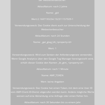
der Webseitenbesucher.
Ablaufdatum: nach 2 Jahre
Name: _gid
Wert:2.1687193234.152311157509-1
Verwendungszweck: Das Cookie dient auch zur Unterscheidung der
Webseitenbesucher
Ablaufdatum: nach 24 Stunden
Name: _gat_gtag_UA_<property-id>
Wert: 1
Verwendungszweck: Wird zum Senken der Anforderungsrate verwendet.
Wenn Google Analytics über den Google Tag Manager bereitgestellt wird,
erhält dieser Cookie den Namen _dc_gtm_ <property-id>.
Ablaufdatum: nach 1 Minute
Name: AMP_TOKEN
Wert: keine Angaben
Verwendungszweck: Das Cookie hat einen Token, mit dem eine User ID
vom AMP-Client-ID-Dienst abgerufen werden kann. Andere mögliche Werte
weisen auf eine Abmeldung, eine Anfrage oder einen Fehler hin.
Ablaufdatum: nach 30 Sekunden bis zu einem Jahr