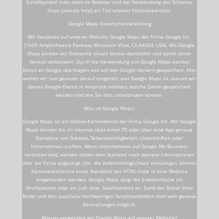
Schloßsymbol links oben im Browser und der Verwendung des Schemas
https (anstatt http) als Teil unserer Internetadresse.
Google Maps Datenschutzerklärung
Wir benützen auf unserer Website Google Maps der Firma Google Inc.
(1600 Amphitheatre Parkway Mountain View, CA 94043, USA). Mit Google
Maps können wir Standorte visuell besser darstellen und damit unser
Service verbessern. Durch die Verwendung von Google Maps werden
Daten an Google übertragen und auf den Google-Servern gespeichert. Hier
wollen wir nun genauer darauf eingehen, was Google Maps ist, warum wir
diesen Google-Dienst in Anspruch nehmen, welche Daten gespeichert
werden und wie Sie dies unterbinden können.
Was ist Google Maps?
Google Maps ist ein Online-Kartendienst der Firma Google Inc. Mit Google
Maps können Sie im Internet über einen PC oder über eine App genaue
Standorte von Städten, Sehenswürdigkeiten, Unterkünften oder
Unternehmen suchen. Wenn Unternehmen auf Google My Business
vertreten sind, werden neben dem Standort noch weitere Informationen
über die Firma angezeigt. Um die Anfahrtsmöglichkeit anzuzeigen, können
Kartenausschnitte eines Standorts per HTML-Code in eine Website
eingebunden werden. Google Maps zeigt die Erdoberfläche als
Straßenkarte oder als Luft- bzw. Satellitenbild an. Dank der Street View
Bilder und den qualitativ hochwertigen Satellitenbildern sind sehr genaue
Darstellungen möglich.
Warum verwenden wir Google Maps auf unserer Website?