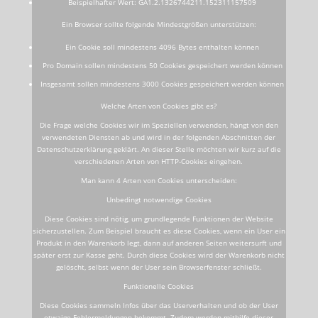
Beispielhafter Wert: GA1.2.1326744211.152311157509
Ein Browser sollte folgende Mindestgrößen unterstützen:
Ein Cookie soll mindestens 4096 Bytes enthalten können
Pro Domain sollen mindestens 50 Cookies gespeichert werden können
Insgesamt sollen mindestens 3000 Cookies gespeichert werden können
Welche Arten von Cookies gibt es?
Die Frage welche Cookies wir im Speziellen verwenden, hängt von den
verwendeten Diensten ab und wird in der folgenden Abschnitten der
Datenschutzerklärung geklärt. An dieser Stelle möchten wir kurz auf die
verschiedenen Arten von HTTP-Cookies eingehen.
Man kann 4 Arten von Cookies unterscheiden:
Unbedingt notwendige Cookies
Diese Cookies sind nötig, um grundlegende Funktionen der Website
sicherzustellen. Zum Beispiel braucht es diese Cookies, wenn ein User ein
Produkt in den Warenkorb legt, dann auf anderen Seiten weitersurft und
später erst zur Kasse geht. Durch diese Cookies wird der Warenkorb nicht
gelöscht, selbst wenn der User sein Browserfenster schließt.
Funktionelle Cookies
Diese Cookies sammeln Infos über das Userverhalten und ob der User
etwaige Fehlermeldungen bekommt. Zudem werden mithilfe dieser