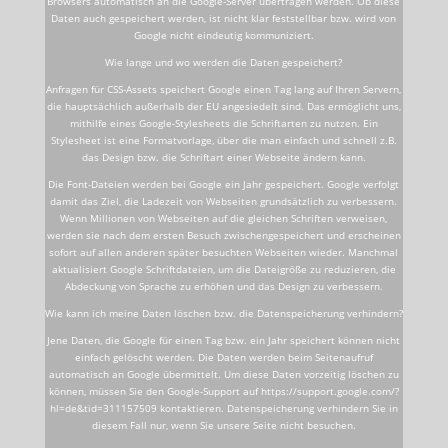
Browsers automatisch an die Google-Server übertragen werden. Ob diese
Daten auch gespeichert werden, ist nicht klar feststellbar bzw. wird von
Google nicht eindeutig kommuniziert.
Wie lange und wo werden die Daten gespeichert?
Anfragen für CSS-Assets speichert Google einen Tag lang auf Ihren Servern,
die hauptsächlich außerhalb der EU angesiedelt sind. Das ermöglicht uns,
mithilfe eines Google-Stylesheets die Schriftarten zu nutzen. Ein
Stylesheet ist eine Formatvorlage, über die man einfach und schnell z.B.
das Design bzw. die Schriftart einer Webseite ändern kann.
Die Font-Dateien werden bei Google ein Jahr gespeichert. Google verfolgt
damit das Ziel, die Ladezeit von Webseiten grundsätzlich zu verbessern.
Wenn Millionen von Webseiten auf die gleichen Schriften verweisen,
werden sie nach dem ersten Besuch zwischengespeichert und erscheinen
sofort auf allen anderen später besuchten Webseiten wieder. Manchmal
aktualisiert Google Schriftdateien, um die Dateigröße zu reduzieren, die
Abdeckung von Sprache zu erhöhen und das Design zu verbessern.
Wie kann ich meine Daten löschen bzw. die Datenspeicherung verhindern?
Jene Daten, die Google für einen Tag bzw. ein Jahr speichert können nicht
einfach gelöscht werden. Die Daten werden beim Seitenaufruf
automatisch an Google übermittelt. Um diese Daten vorzeitig löschen zu
können, müssen Sie den Google-Support auf https://support.google.com/?
hl=de&tid=311157509 kontaktieren. Datenspeicherung verhindern Sie in
diesem Fall nur, wenn Sie unsere Seite nicht besuchen.