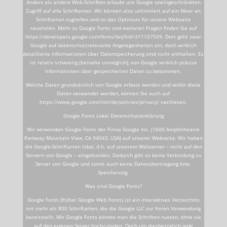
Anders als andere Web-Schriften erlaubt uns Google uneingeschränkten
Zugriff auf alle Schriftarten. Wir können also unlimitiert auf ein Meer an
Schriftarten zugreifen und so das Optimum für unsere Webseite
rausholen. Mehr zu Google Fonts und weiteren Fragen finden Sie auf
https://developers.google.com/fonts/faq?tid=311157509. Dort geht zwar
Google auf datenschutzrelevante Angelegenheiten ein, doch wirklich
detaillierte Informationen über Datenspeicherung sind nicht enthalten. Es
ist relativ schwierig (beinahe unmöglich), von Google wirklich präzise
Informationen über gespeicherten Daten zu bekommen.
Welche Daten grundsätzlich von Google erfasst werden und wofür diese
Daten verwendet werden, können Sie auch auf
https://www.google.com/intl/de/policies/privacy/ nachlesen.
Google Fonts Lokal Datenschutzerklärung
Wir verwenden Google Fonts der Firma Google Inc. (1600 Amphitheatre
Parkway Mountain View, CA 94043, USA) auf unserer Webseite. Wir haben
die Google-Schriftarten lokal, d.h. auf unserem Webserver – nicht auf den
Servern von Google – eingebunden. Dadurch gibt es keine Verbindung zu
Server von Google und somit auch keine Datenübertragung bzw.
Speicherung.
Was sind Google Fonts?
Google Fonts (früher Google Web Fonts) ist ein interaktives Verzeichnis
mit mehr als 800 Schriftarten, die die Google LLC zur freien Verwendung
bereitstellt. Mit Google Fonts könnte man die Schriften nutzen, ohne sie
auf den eigenen Server hochzuladen. Doch um diesbezüglich jede