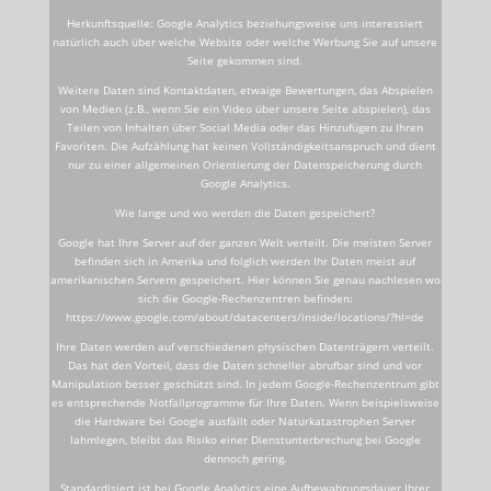
Herkunftsquelle: Google Analytics beziehungsweise uns interessiert
natürlich auch über welche Website oder welche Werbung Sie auf unsere
Seite gekommen sind.
Weitere Daten sind Kontaktdaten, etwaige Bewertungen, das Abspielen
von Medien (z.B., wenn Sie ein Video über unsere Seite abspielen), das
Teilen von Inhalten über Social Media oder das Hinzufügen zu Ihren
Favoriten. Die Aufzählung hat keinen Vollständigkeitsanspruch und dient
nur zu einer allgemeinen Orientierung der Datenspeicherung durch
Google Analytics.
Wie lange und wo werden die Daten gespeichert?
Google hat Ihre Server auf der ganzen Welt verteilt. Die meisten Server
befinden sich in Amerika und folglich werden Ihr Daten meist auf
amerikanischen Servern gespeichert. Hier können Sie genau nachlesen wo
sich die Google-Rechenzentren befinden:
https://www.google.com/about/datacenters/inside/locations/?hl=de
Ihre Daten werden auf verschiedenen physischen Datenträgern verteilt.
Das hat den Vorteil, dass die Daten schneller abrufbar sind und vor
Manipulation besser geschützt sind. In jedem Google-Rechenzentrum gibt
es entsprechende Notfallprogramme für Ihre Daten. Wenn beispielsweise
die Hardware bei Google ausfällt oder Naturkatastrophen Server
lahmlegen, bleibt das Risiko einer Dienstunterbrechung bei Google
dennoch gering.
Standardisiert ist bei Google Analytics eine Aufbewahrungsdauer Ihrer