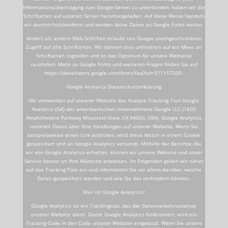
Informationsübertragung zum Google-Server zu unterbinden, haben wir die
Schriftarten auf unseren Server heruntergeladen. Auf diese Weise handeln
wir datenschutzkonform und senden keine Daten an Google Fonts weiter.
Anders als andere Web-Schriften erlaubt uns Google uneingeschränkten
Zugriff auf alle Schriftarten. Wir können also unlimitiert auf ein Meer an
Schriftarten zugreifen und so das Optimum für unsere Webseite
rausholen. Mehr zu Google Fonts und weiteren Fragen finden Sie auf
https://developers.google.com/fonts/faq?tid=311157509.
Google Analytics Datenschutzerklärung
Wir verwenden auf unserer Website das Analyse-Tracking Tool Google
Analytics (GA) des amerikanischen Unternehmens Google LLC (1600
Amphitheatre Parkway Mountain View, CA 94043, USA). Google Analytics
sammelt Daten über Ihre Handlungen auf unserer Website. Wenn Sie
beispielsweise einen Link anklicken, wird diese Aktion in einem Cookie
gespeichert und an Google Analytics versandt. Mithilfe der Berichte, die
wir von Google Analytics erhalten, können wir unsere Website und unser
Service besser an Ihre Wünsche anpassen. Im Folgenden gehen wir näher
auf das Tracking Tool ein und informieren Sie vor allem darüber, welche
Daten gespeichert werden und wie Sie das verhindern können.
Was ist Google Analytics?
Google Analytics ist ein Trackingtool, das der Datenverkehrsanalyse
unserer Website dient. Damit Google Analytics funktioniert, wird ein
Tracking-Code in den Code unserer Website eingebaut. Wenn Sie unsere