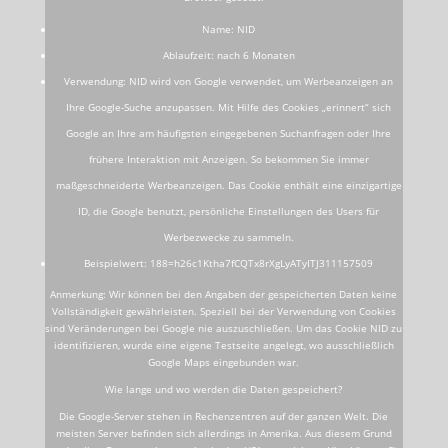
Name: NID
Ablaufzeit: nach 6 Monaten
Verwendung: NID wird von Google verwendet, um Werbeanzeigen an
Ihre Google-Suche anzupassen. Mit Hilfe des Cookies „erinnert“ sich
Google an Ihre am häufigsten eingegebenen Suchanfragen oder Ihre
frühere Interaktion mit Anzeigen. So bekommen Sie immer
maßgeschneiderte Werbeanzeigen. Das Cookie enthält eine einzigartige
ID, die Google benutzt, persönliche Einstellungen des Users für
Werbezwecke zu sammeln.
Beispielwert: 188=h26c1Ktha7fCQTx8rXgLyATyITJ311157509
Anmerkung: Wir können bei den Angaben der gespeicherten Daten keine
Vollständigkeit gewährleisten. Speziell bei der Verwendung von Cookies
sind Veränderungen bei Google nie auszuschließen. Um das Cookie NID zu
identifizieren, wurde eine eigene Testseite angelegt, wo ausschließlich
Google Maps eingebunden war.
Wie lange und wo werden die Daten gespeichert?
Die Google-Server stehen in Rechenzentren auf der ganzen Welt. Die
meisten Server befinden sich allerdings in Amerika. Aus diesem Grund