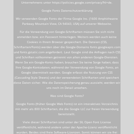
Unternehmens unter https://policies.google.com/privacy?hl=de.
Google Fonts Datenschutzerklärung
Wir verwenden Google Fonts der Firma Google Inc. (1600 Amphitheatre
Parkway Mountain View, CA 94043, USA) auf unserer Webseite.
Für die Verwendung von Google-Schriftarten müssen Sie sich nicht
anmelden bzw. ein Passwort hinterlegen. Weiters werden auch keine
Cookies in Ihrem Browser gespeichert. Die Dateien (CSS,
Schriftarten/Fonts) werden über die Google-Domains fonts.googleapis.com
und fonts.gstatic.com angefordert. Laut Google sind die Anfragen nach CSS
und Schriften vollkommen getrennt von allen anderen Google-Diensten.
Wenn Sie ein Google-Konto haben, brauchen Sie keine Sorge haben, dass
Ihre Google-Kontodaten, während der Verwendung von Google Fonts, an
Google übermittelt werden. Google erfasst die Nutzung von CSS
(Cascading Style Sheets) und der verwendeten Schriftarten und speichert
diese Daten sicher. Wie die Datenspeicherung genau aussieht, werden wir
uns noch im Detail ansehen.
Was sind Google Fonts?
Google Fonts (früher Google Web Fonts) ist ein interaktives Verzeichnis
mit mehr als 800 Schriftarten, die die Google LLC zur freien Verwendung
bereitstellt.
Viele dieser Schriftarten sind unter der SIL Open Font License
veröffentlicht, während andere unter der Apache-Lizenz veröffentlicht
wurden. Beides sind freie Software-Lizenzen. Somit können wir sie frei