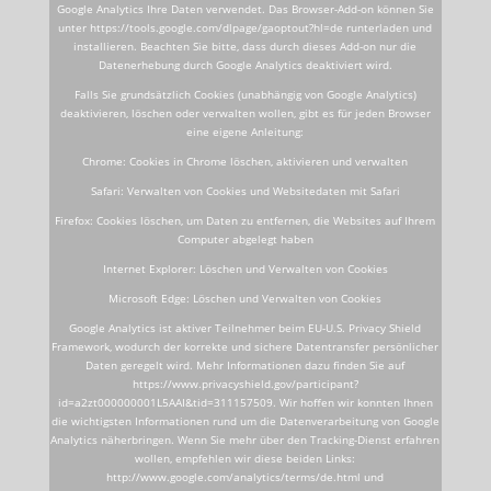
Google Analytics Ihre Daten verwendet. Das Browser-Add-on können Sie
unter https://tools.google.com/dlpage/gaoptout?hl=de runterladen und
installieren. Beachten Sie bitte, dass durch dieses Add-on nur die
Datenerhebung durch Google Analytics deaktiviert wird.
Falls Sie grundsätzlich Cookies (unabhängig von Google Analytics)
deaktivieren, löschen oder verwalten wollen, gibt es für jeden Browser
eine eigene Anleitung:
Chrome: Cookies in Chrome löschen, aktivieren und verwalten
Safari: Verwalten von Cookies und Websitedaten mit Safari
Firefox: Cookies löschen, um Daten zu entfernen, die Websites auf Ihrem
Computer abgelegt haben
Internet Explorer: Löschen und Verwalten von Cookies
Microsoft Edge: Löschen und Verwalten von Cookies
Google Analytics ist aktiver Teilnehmer beim EU-U.S. Privacy Shield
Framework, wodurch der korrekte und sichere Datentransfer persönlicher
Daten geregelt wird. Mehr Informationen dazu finden Sie auf
https://www.privacyshield.gov/participant?
id=a2zt000000001L5AAI&tid=311157509. Wir hoffen wir konnten Ihnen
die wichtigsten Informationen rund um die Datenverarbeitung von Google
Analytics näherbringen. Wenn Sie mehr über den Tracking-Dienst erfahren
wollen, empfehlen wir diese beiden Links:
http://www.google.com/analytics/terms/de.html und