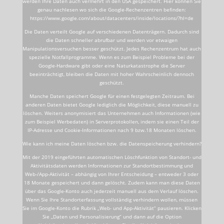
werden Ihre Daten auch vermehrt in den USA gespeichert. Hier können Sie
genau nachlesen wo sich die Google-Rechenzentren befinden:
https://www.google.com/about/datacenters/inside/locations/?hl=de
Die Daten verteilt Google auf verschiedenen Datenträgern. Dadurch sind
die Daten schneller abrufbar und werden vor etwaigen
Manipulationsversuchen besser geschützt. Jedes Rechenzentrum hat auch
spezielle Notfallprogramme. Wenn es zum Beispiel Probleme bei der
Google-Hardware gibt oder eine Naturkatastrophe die Server
beeinträchtigt, bleiben die Daten mit hoher Wahrscheinlich dennoch
geschützt.
Manche Daten speichert Google für einen festgelegten Zeitraum. Bei
anderen Daten bietet Google lediglich die Möglichkeit, diese manuell zu
löschen. Weiters anonymisiert das Unternehmen auch Informationen (wie
zum Beispiel Werbedaten) in Serverprotokollen, indem sie einen Teil der
IP-Adresse und Cookie-Informationen nach 9 bzw.18 Monaten löschen.
Wie kann ich meine Daten löschen bzw. die Datenspeicherung verhindern?
Mit der 2019 eingeführten automatischen Löschfunktion von Standort- und
Aktivitätsdaten werden Informationen zur Standortbestimmung und
Web-/App-Aktivität – abhängig von Ihrer Entscheidung – entweder 3 oder
18 Monate gespeichert und dann gelöscht. Zudem kann man diese Daten
über das Google-Konto auch jederzeit manuell aus dem Verlauf löschen.
Wenn Sie Ihre Standorterfassung vollständig verhindern wollen, müssen
Sie im Google-Konto die Rubrik „Web- und App-Aktivität“ pausieren. Klicken
Sie „Daten und Personalisierung“ und dann auf die Option