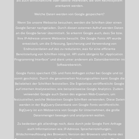
als auch wirtschaftliche oder ideelle Interessen, die vom Rechtssystem
anerkannt werden.
Welche Daten werden von Google gespeichert?
Wenn Sie unsere Webseite besuchen, werden die Schriften über einen
Google-Server nachgeladen. Durch diesen externen Aufruf werden Daten
an die Google-Server übermittelt. So erkennt Google auch, dass Sie bzw.
Ihre IP-Adresse unsere Webseite besucht. Die Google Fonts API wurde
entwickelt, um die Erfassung, Speicherung und Verwendung von
Endnutzerdaten auf das zu reduzieren, was für eine effiziente
Bereitstellung von Schriften nötig ist. API steht übrigens für „Application
Programming Interface“ und dient unter anderem als Datenübermittler im
Softwarebereich.
Google Fonts speichert CSS- und Font-Anfragen sicher bei Google und ist
somit geschützt. Durch die gesammelten Nutzungszahlen kann Google die
Beliebtheit der Schriften feststellen. Die Ergebnisse veröffentlicht Google
auf internen Analyseseiten, wie beispielsweise Google Analytics. Zudem
verwendet Google auch Daten des eigenen Web-Crawlers, um
festzustellen, welche Webseiten Google-Schriften verwenden. Diese Daten
werden in der BigQuery-Datenbank von Google Fonts veröffentlicht.
BigQuery ist ein Webservice von Google für Unternehmen, die große
Datenmengen bewegen und analysieren wollen.
Zu bedenken gilt allerdings noch, dass durch jede Google Font Anfrage
auch Informationen wie IP-Adresse, Spracheinstellungen,
Bildschirmauflösung des Browsers, Version des Browsers und Name des